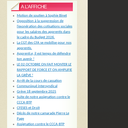
A L’AFFICHE
Motion de soutien à Sophie Binet
Opposition à la suppression de
l’exonération des cotisations sociales
pour les salaires des apprentis dans
le cadre du Budget 2026.
La CGT des CFA se mobilise pour nos
apprentis.
Apprenti.e, il est temps de défendre
ton avenir !
LE 02 OCTOBRE ON FAIT MONTER LE
RAPPORT DE FORCE ET ON AMPLIFIE
LA GRÈVE !
Arrêt de la cours de cassation
Communiqué intersyndical
Grève 18 septembre 2025
Suite de notre assignation contre le
CCCA-BTP
CFESES et Droit
Décès de notre camarade Pierre Le
Page
Assignation contre le CCCA-BTP