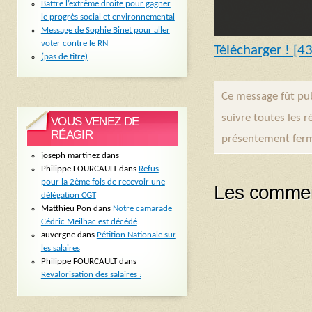
Battre l’extrême droite pour gagner
le progrès social et environnemental
Message de Sophie Binet pour aller
voter contre le RN
Télécharger ! [4
(pas de titre)
Ce message fût pub
suivre toutes les 
VOUS VENEZ DE
RÉAGIR
présentement fer
joseph martinez
dans
Philippe FOURCAULT
dans
Refus
pour la 2ème fois de recevoir une
Les commen
délégation CGT
Matthieu Pon
dans
Notre camarade
Cédric Meilhac est décédé
auvergne
dans
Pétition Nationale sur
les salaires
Philippe FOURCAULT
dans
Revalorisation des salaires :