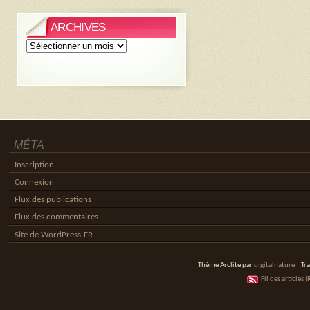
ARCHIVES
Archives
MÉTA
Inscription
Connexion
Flux des publications
Flux des commentaires
Site de WordPress-FR
Thème Arclite par
digitalnature
| Tr
Fil des articles (