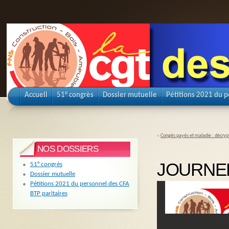
Accueil
51° congrès
Dossier mutuelle
Pétitions 2021 du p
«
Congés payés et maladie : décrypta
NOS DOSSIERS
JOURNEE
51° congrès
Dossier mutuelle
Pétitions 2021 du personnel des CFA
BTP paritaires