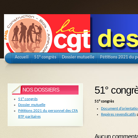
Accueil
51° congrès
Dossier mutuelle
Pétitions 2021 du p
51° congr
NOS DOSSIERS
51° congrès
51° congrès
Dossier mutuelle
Document d’orientati
Pétitions 2021 du personnel des CFA
Repères revendicatifs
p
BTP paritaires
Aucun commenta