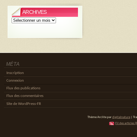
ARCHIVES
Archives
MÉTA
Inscription
Connexion
Flux des publications
Flux des commentaires
Site de WordPress-FR
Thème Arclite par
digitalnature
| Tr
Fil des articles (