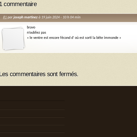
1 commentaire
#1
par
joseph martinez
à 19 juin 2024 - 10 h 04 min
bravo
n’oubliez pas
« le ventre est encore fécond d’ où est sorti la bête immonde »
Les commentaires sont fermés.