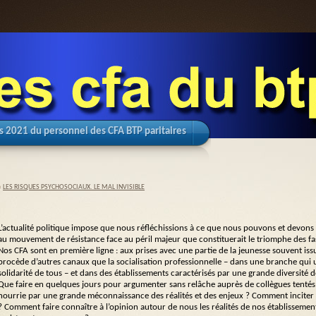
s 2021 du personnel des CFA BTP paritaires
«
LES RISQUES PSYCHOSOCIAUX. LE MAL INVISIBLE
L’actualité politique impose que nous réfléchissions à ce que nous pouvons et devons
au mouvement de résistance face au péril majeur que constituerait le triomphe des fa
Nos CFA sont en première ligne : aux prises avec une partie de la jeunesse souvent is
procède d’autres canaux que la socialisation professionnelle – dans une branche qui
solidarité de tous – et dans des établissements caractérisés par une grande diversité de
Que faire en quelques jours pour argumenter sans relâche auprès de collègues tentés
nourrie par une grande méconnaissance des réalités et des enjeux ? Comment inciter cha
? Comment faire connaître à l’opinion autour de nous les réalités de nos établissement