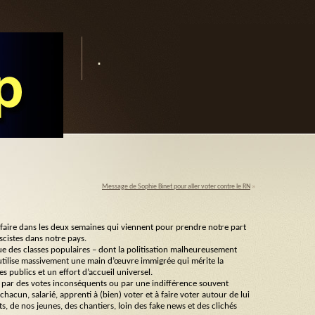
.
Message de Sophie Binet pour aller voter contre le RN
»
 faire dans les deux semaines qui viennent pour prendre notre part
scistes dans notre pays.
sue des classes populaires – dont la politisation malheureusement
 utilise massivement une main d’œuvre immigrée qui mérite la
s publics et un effort d’accueil universel.
 par des votes inconséquents ou par une indifférence souvent
cun, salarié, apprenti à (bien) voter et à faire voter autour de lui
s, de nos jeunes, des chantiers, loin des fake news et des clichés