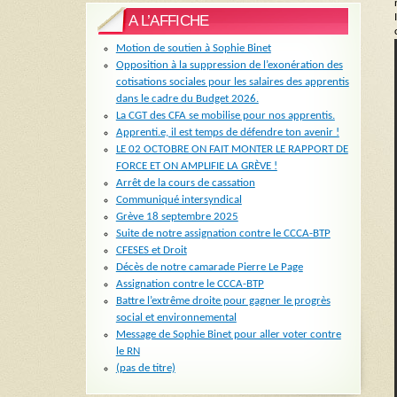
A L’AFFICHE
Motion de soutien à Sophie Binet
Opposition à la suppression de l’exonération des
cotisations sociales pour les salaires des apprentis
dans le cadre du Budget 2026.
La CGT des CFA se mobilise pour nos apprentis.
Apprenti.e, il est temps de défendre ton avenir !
LE 02 OCTOBRE ON FAIT MONTER LE RAPPORT DE
FORCE ET ON AMPLIFIE LA GRÈVE !
Arrêt de la cours de cassation
Communiqué intersyndical
Grève 18 septembre 2025
Suite de notre assignation contre le CCCA-BTP
CFESES et Droit
Décès de notre camarade Pierre Le Page
Assignation contre le CCCA-BTP
Battre l’extrême droite pour gagner le progrès
social et environnemental
Message de Sophie Binet pour aller voter contre
le RN
(pas de titre)