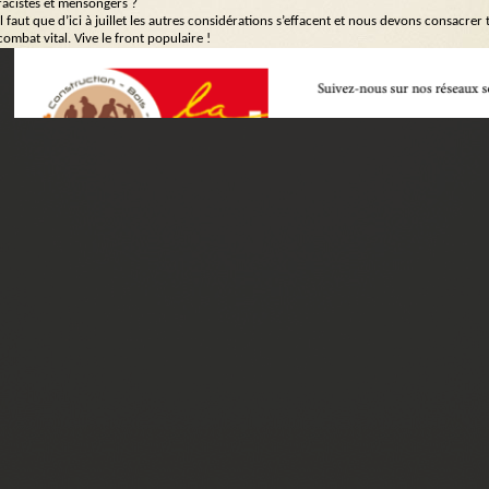
racistes et mensongers ?
Il faut que d’ici à juillet les autres considérations s’effacent et nous devons consacre
combat vital. Vive le front populaire !