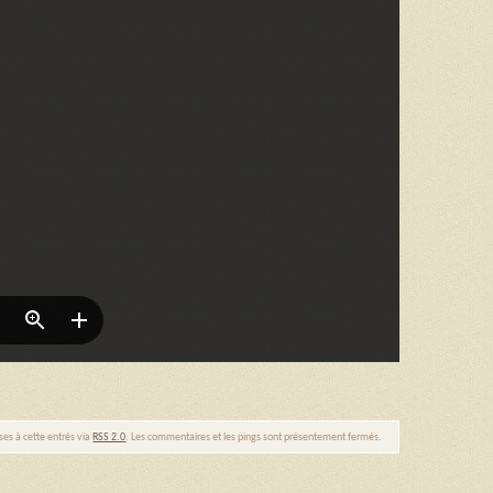
ses à cette entrés via
RSS 2.0
. Les commentaires et les pings sont présentement fermés.