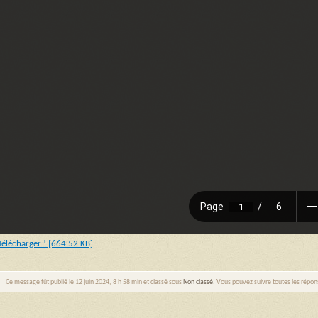
Télécharger ! [664.52 KB]
Ce message fût publié le 12 juin 2024, 8 h 58 min et classé sous
Non classé
. Vous pouvez suivre toutes les répon